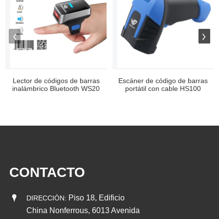
Lector de códigos de barras
Escáner de código de barras
inalámbrico Bluetooth WS20
portátil con cable HS100
Laser 2D
megapíxeles
CONTACTO
Piso 18, Edificio
DIRECCIÓN:
China Nonferrous, 6013 Avenida